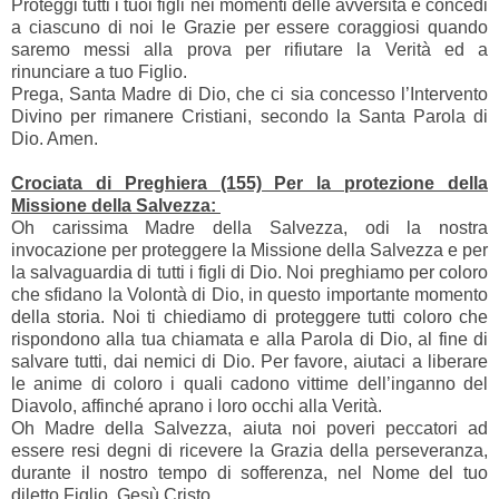
Proteggi tutti i tuoi figli nei momenti delle avversità e concedi
a ciascuno di noi le Grazie per essere coraggiosi quando
saremo messi alla prova per rifiutare la Verità ed a
rinunciare a tuo Figlio.
Prega, Santa Madre di Dio, che ci sia concesso l’Intervento
Divino per rimanere Cristiani, secondo la Santa Parola di
Dio. Amen.
Crociata di Preghiera (155) Per la protezione della
Missione della Salvezza:
Oh carissima Madre della Salvezza, odi la nostra
invocazione per proteggere la Missione della Salvezza e per
la salvaguardia di tutti i figli di Dio. Noi preghiamo per coloro
che sfidano la Volontà di Dio, in questo importante momento
della storia. Noi ti chiediamo di proteggere tutti coloro che
rispondono alla tua chiamata e alla Parola di Dio, al fine di
salvare tutti, dai nemici di Dio. Per favore, aiutaci a liberare
le anime di coloro i quali cadono vittime dell’inganno del
Diavolo, affinché aprano i loro occhi alla Verità.
Oh Madre della Salvezza, aiuta noi poveri peccatori ad
essere resi degni di ricevere la Grazia della perseveranza,
durante il nostro tempo di sofferenza, nel Nome del tuo
diletto Figlio, Gesù Cristo.