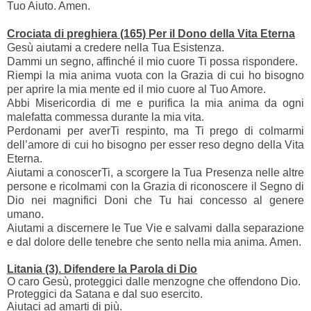
Tuo Aiuto. Amen.
Crociata di preghiera (165) Per il Dono della Vita Eterna
Gesù aiutami a credere nella Tua Esistenza.
Dammi un segno, affinché il mio cuore Ti possa rispondere.
Riempi la mia anima vuota con la Grazia di cui ho bisogno
per aprire la mia mente ed il mio cuore al Tuo Amore.
Abbi Misericordia di me e purifica la mia anima da ogni
malefatta commessa durante la mia vita.
Perdonami per averTi respinto, ma Ti prego di colmarmi
dell’amore di cui ho bisogno per esser reso degno della Vita
Eterna.
Aiutami a conoscerTi, a scorgere la Tua Presenza nelle altre
persone e ricolmami con la Grazia di riconoscere il Segno di
Dio nei magnifici Doni che Tu hai concesso al genere
umano.
Aiutami a discernere le Tue Vie e salvami dalla separazione
e dal dolore delle tenebre che sento nella mia anima. Amen.
Litania (3). Difendere la Parola di Dio
O caro Gesù, proteggici dalle menzogne che offendono Dio.
Proteggici da Satana e dal suo esercito.
Aiutaci ad amarti di più.