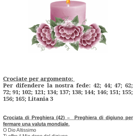
Crociate per argomento:
Per difendere la nostra fede: 42; 44; 47; 62;
72; 91; 102; 121; 134; 137; 138; 144; 146; 151; 155;
156; 165; Litania 3
C
rociata di Preghiera (42) – Preghiera di digiuno per
fermare una valuta mondiale.
O Dio Altissimo