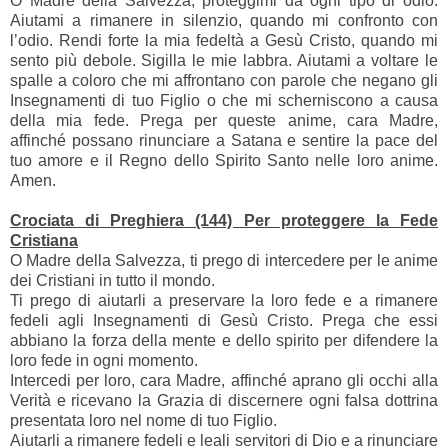
O Madre della Salvezza, proteggimi da ogni tipo di odio.
Aiutami a rimanere in silenzio, quando mi confronto con
l’odio. Rendi forte la mia fedeltà a Gesù Cristo, quando mi
sento più debole. Sigilla le mie labbra. Aiutami a voltare le
spalle a coloro che mi affrontano con parole che negano gli
Insegnamenti di tuo Figlio o che mi scherniscono a causa
della mia fede. Prega per queste anime, cara Madre,
affinché possano rinunciare a Satana e sentire la pace del
tuo amore e il Regno dello Spirito Santo nelle loro anime.
Amen.
Crociata di Preghiera (144) Per proteggere la Fede
Cristiana
O Madre della Salvezza, ti prego di intercedere per le anime
dei Cristiani in tutto il mondo.
Ti prego di aiutarli a preservare la loro fede e a rimanere
fedeli agli Insegnamenti di Gesù Cristo. Prega che essi
abbiano la forza della mente e dello spirito per difendere la
loro fede in ogni momento.
Intercedi per loro, cara Madre, affinché aprano gli occhi alla
Verità e ricevano la Grazia di discernere ogni falsa dottrina
presentata loro nel nome di tuo Figlio.
Aiutarli a rimanere fedeli e leali servitori di Dio e a rinunciare