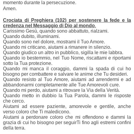
momento durante la persecuzione.
Amen.
Crociata di Preghiera (102) per sostenere la fede e la
credenza nel Messaggio di Dio al mondo
.
Carissimo Gesù, quando sono abbattuto, rialzami.
Quando dubito, illuminami.
Quando sono nel dolore, mostrami il Tuo Amore.
Quando mi criticano, aiutami a rimanere in silenzio.
Quando giudico un altro in pubblico, sigilla le mie labbra.
Quando io bestemmio, nel Tuo Nome, riscattami e riportami
sotto la Tua protezione.
Quando mi manca il coraggio, dammi la spada di cui ho
bisogno per combattere e salvare le anime che Tu desideri.
Quando resisto al Tuo Amore, aiutami ad arrendermi e ad
abbandonarmi completamente alle Tue Amorevoli cure.
Quando mi perdo, aiutami a ritrovare la Via della Verità.
Quando metto in dubbio la Tua Parola, dammi le risposte
che cerco.
Aiutami ad essere paziente, amorevole e gentile, anche
verso coloro che Ti maledicono.
Aiutami a perdonare coloro che mi offendono e dammi la
grazia di cui ho bisogno per seguirTi fino agli estremi confini
della terra.