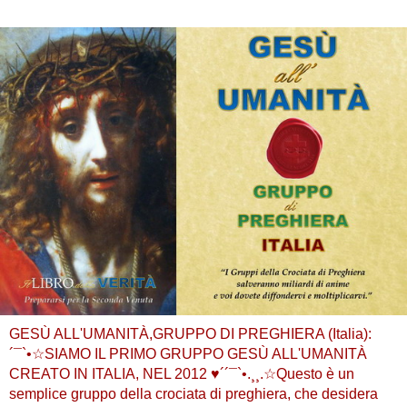
GESÙ ALL'UMANITÀ,GRUPPO DI PREGHIERA (Italia):
´¯`•☆SIAMO IL PRIMO GRUPPO GESÙ ALL'UMANITÀ
CREATO IN ITALIA, NEL 2012 ♥´´¯`•.¸¸.☆Questo è un
semplice gruppo della crociata di preghiera, che desidera