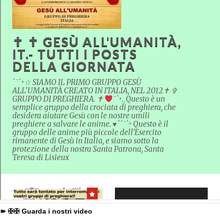
➽ ✠✠ Guarda i nostri video