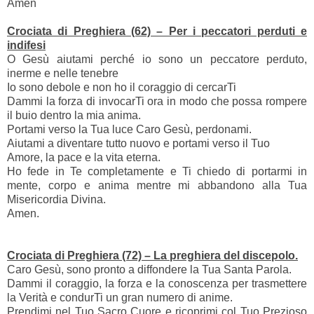
Amen
Crociata di Preghiera (62) – Per i peccatori perduti e
indifesi
O Gesù aiutami perché io sono un peccatore perduto,
inerme e nelle tenebre
Io sono debole e non ho il coraggio di cercarTi
Dammi la forza di invocarTi ora in modo che possa rompere
il buio dentro la mia anima.
Portami verso la Tua luce Caro Gesù, perdonami.
Aiutami a diventare tutto nuovo e portami verso il Tuo
Amore, la pace e la vita eterna.
Ho fede in Te completamente e Ti chiedo di portarmi in
mente, corpo e anima mentre mi abbandono alla Tua
Misericordia Divina.
Amen.
Crociata di Preghiera (72) – La preghiera del discepolo.
Caro Gesù, sono pronto a diffondere la Tua Santa Parola.
Dammi il coraggio, la forza e la conoscenza per trasmettere
la Verità e condurTi un gran numero di anime.
Prendimi nel Tuo Sacro Cuore e ricoprimi col Tuo Prezioso