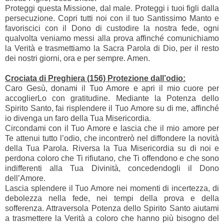
Proteggi questa Missione, dal male. Proteggi i tuoi figli dalla
persecuzione. Copri tutti noi con il tuo Santissimo Manto e
favoriscici con il Dono di custodire la nostra fede, ogni
qualvolta veniamo messi alla prova affinché comunichiamo
la Verità e trasmettiamo la Sacra Parola di Dio, per il resto
dei nostri giorni, ora e per sempre. Amen.
Crociata di Preghiera (156) Protezione dall’odio:
Caro Gesù, donami il Tuo Amore e apri il mio cuore per
accoglierLo con gratitudine. Mediante la Potenza dello
Spirito Santo, fai risplendere il Tuo Amore su di me, affinché
io divenga un faro della Tua Misericordia.
Circondami con il Tuo Amore e lascia che il mio amore per
Te attenui tutto l’odio, che incontrerò nel diffondere la novità
della Tua Parola. Riversa la Tua Misericordia su di noi e
perdona coloro che Ti rifiutano, che Ti offendono e che sono
indifferenti alla Tua Divinità, concedendogli il Dono
dell’Amore.
Lascia splendere il Tuo Amore nei momenti di incertezza, di
debolezza nella fede, nei tempi della prova e della
sofferenza. Attraversola Potenza dello Spirito Santo aiutami
a trasmettere la Verità a coloro che hanno più bisogno del