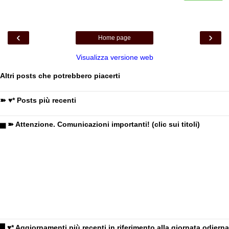
‹
›
Home page
Visualizza versione web
Altri posts che potrebbero piacerti
➽ ♥* Posts più recenti
▅ ➽ Attenzione. Comunicazioni importanti! (clic sui titoli)
█ ♥* Aggiornamenti più recenti in riferimento alla giornata odierna