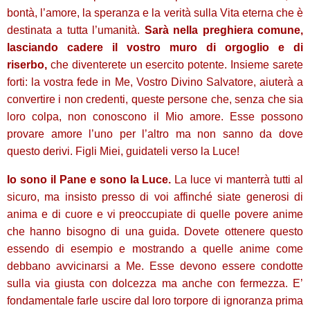
bontà, l’amore, la speranza e la verità sulla Vita eterna che è
destinata a tutta l’umanità.
Sarà nella preghiera comune,
lasciando cadere il vostro muro di orgoglio e di
riserbo,
che diventerete un esercito potente. Insieme sarete
forti: la vostra fede in Me, Vostro Divino Salvatore, aiuterà a
convertire i non credenti, queste persone che, senza che sia
loro colpa, non conoscono il Mio amore. Esse possono
provare amore l’uno per l’altro ma non sanno da dove
questo derivi. Figli Miei, guidateli verso la Luce!
Io sono il Pane e sono la Luce.
La luce vi manterrà tutti al
sicuro, ma insisto presso di voi affinché siate generosi di
anima e di cuore e vi preoccupiate di quelle povere anime
che hanno bisogno di una guida. Dovete ottenere questo
essendo di esempio e mostrando a quelle anime come
debbano avvicinarsi a Me. Esse devono essere condotte
sulla via giusta con dolcezza ma anche con fermezza. E’
fondamentale farle uscire dal loro torpore di ignoranza prima