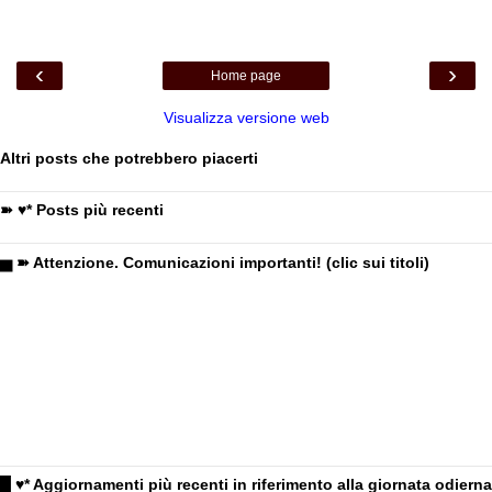
‹
›
Home page
Visualizza versione web
Altri posts che potrebbero piacerti
➽ ♥* Posts più recenti
▅ ➽ Attenzione. Comunicazioni importanti! (clic sui titoli)
█ ♥* Aggiornamenti più recenti in riferimento alla giornata odierna