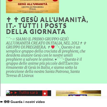
➽ ✠✠ Guarda i nostri video