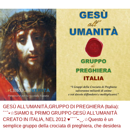
GESÙ ALL'UMANITÀ,GRUPPO DI PREGHIERA (Italia):
´¯`•☆SIAMO IL PRIMO GRUPPO GESÙ ALL'UMANITÀ
CREATO IN ITALIA, NEL 2012 ♥´´¯`•.¸¸.☆Questo è un
semplice gruppo della crociata di preghiera, che desidera